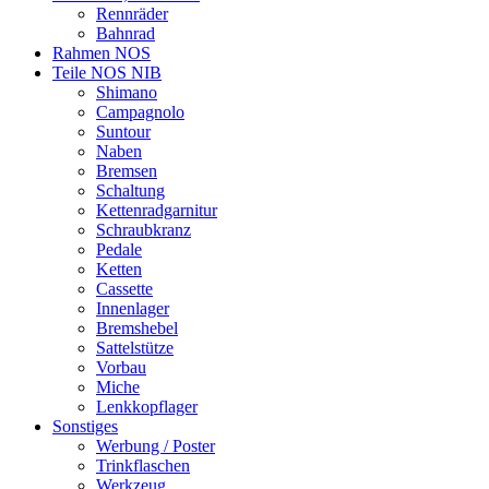
Rennräder
Bahnrad
Rahmen NOS
Teile NOS NIB
Shimano
Campagnolo
Suntour
Naben
Bremsen
Schaltung
Kettenradgarnitur
Schraubkranz
Pedale
Ketten
Cassette
Innenlager
Bremshebel
Sattelstütze
Vorbau
Miche
Lenkkopflager
Sonstiges
Werbung / Poster
Trinkflaschen
Werkzeug