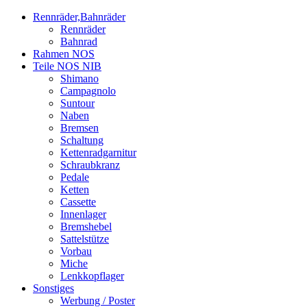
Rennräder,Bahnräder
Rennräder
Bahnrad
Rahmen NOS
Teile NOS NIB
Shimano
Campagnolo
Suntour
Naben
Bremsen
Schaltung
Kettenradgarnitur
Schraubkranz
Pedale
Ketten
Cassette
Innenlager
Bremshebel
Sattelstütze
Vorbau
Miche
Lenkkopflager
Sonstiges
Werbung / Poster