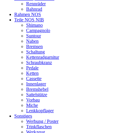
Rennräder
Bahnrad
Rahmen NOS
Teile NOS NIB
Shimano
Campagnolo
Suntour
Naben
Bremsen
Schaltung
Kettenradgarnitur
Schraubkranz
Pedale
Ketten
Cassette
Innenlager
Bremshebel
Sattelstütze
Vorbau
Miche
Lenkkopflager
Sonstiges
Werbung / Poster
Trinkflaschen
Werkzeug