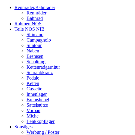
Rennräder,Bahnräder
Rennräder
Bahnrad
Rahmen NOS
Teile NOS NIB
Shimano
Campagnolo
Suntour
Naben
Bremsen
Schaltung
Kettenradgarnitur
Schraubkranz
Pedale
Ketten
Cassette
Innenlager
Bremshebel
Sattelstütze
Vorbau
Miche
Lenkkopflager
Sonstiges
Werbung / Poster