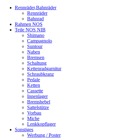
Rennräder,Bahnräder
Rennräder
Bahnrad
Rahmen NOS
Teile NOS NIB
Shimano
Campagnolo
Suntour
Naben
Bremsen
Schaltung
Kettenradgarnitur
Schraubkranz
Pedale
Ketten
Cassette
Innenlager
Bremshebel
Sattelstütze
Vorbau
Miche
Lenkkopflager
Sonstiges
Werbung / Poster