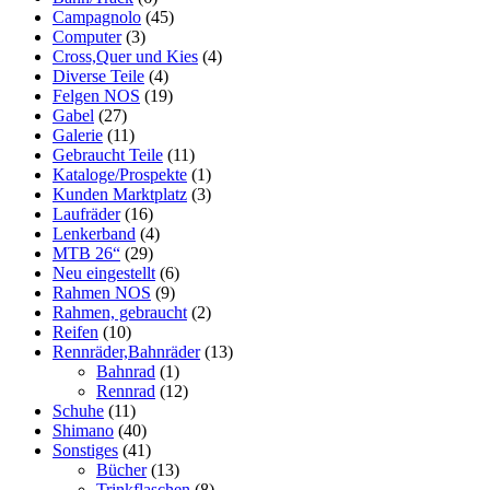
Campagnolo
(45)
Computer
(3)
Cross,Quer und Kies
(4)
Diverse Teile
(4)
Felgen NOS
(19)
Gabel
(27)
Galerie
(11)
Gebraucht Teile
(11)
Kataloge/Prospekte
(1)
Kunden Marktplatz
(3)
Laufräder
(16)
Lenkerband
(4)
MTB 26“
(29)
Neu eingestellt
(6)
Rahmen NOS
(9)
Rahmen, gebraucht
(2)
Reifen
(10)
Rennräder,Bahnräder
(13)
Bahnrad
(1)
Rennrad
(12)
Schuhe
(11)
Shimano
(40)
Sonstiges
(41)
Bücher
(13)
Trinkflaschen
(8)