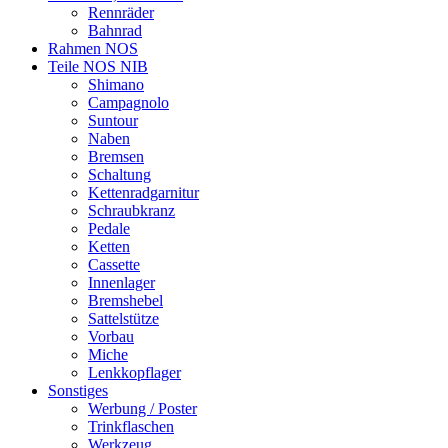
Rennräder
Bahnrad
Rahmen NOS
Teile NOS NIB
Shimano
Campagnolo
Suntour
Naben
Bremsen
Schaltung
Kettenradgarnitur
Schraubkranz
Pedale
Ketten
Cassette
Innenlager
Bremshebel
Sattelstütze
Vorbau
Miche
Lenkkopflager
Sonstiges
Werbung / Poster
Trinkflaschen
Werkzeug