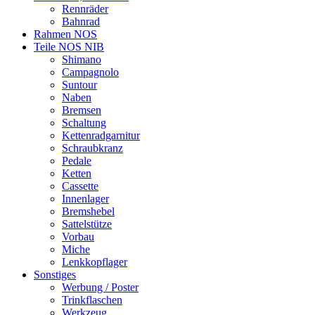
Rennräder
Bahnrad
Rahmen NOS
Teile NOS NIB
Shimano
Campagnolo
Suntour
Naben
Bremsen
Schaltung
Kettenradgarnitur
Schraubkranz
Pedale
Ketten
Cassette
Innenlager
Bremshebel
Sattelstütze
Vorbau
Miche
Lenkkopflager
Sonstiges
Werbung / Poster
Trinkflaschen
Werkzeug