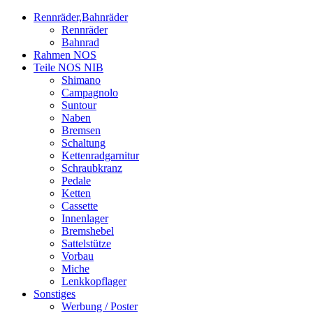
Rennräder,Bahnräder
Rennräder
Bahnrad
Rahmen NOS
Teile NOS NIB
Shimano
Campagnolo
Suntour
Naben
Bremsen
Schaltung
Kettenradgarnitur
Schraubkranz
Pedale
Ketten
Cassette
Innenlager
Bremshebel
Sattelstütze
Vorbau
Miche
Lenkkopflager
Sonstiges
Werbung / Poster