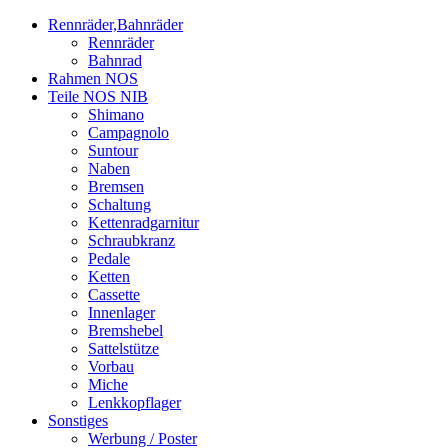
Rennräder,Bahnräder
Rennräder
Bahnrad
Rahmen NOS
Teile NOS NIB
Shimano
Campagnolo
Suntour
Naben
Bremsen
Schaltung
Kettenradgarnitur
Schraubkranz
Pedale
Ketten
Cassette
Innenlager
Bremshebel
Sattelstütze
Vorbau
Miche
Lenkkopflager
Sonstiges
Werbung / Poster