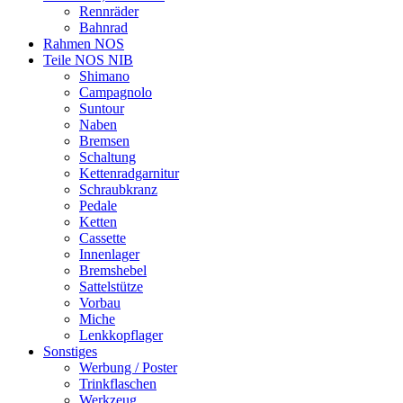
Rennräder
Bahnrad
Rahmen NOS
Teile NOS NIB
Shimano
Campagnolo
Suntour
Naben
Bremsen
Schaltung
Kettenradgarnitur
Schraubkranz
Pedale
Ketten
Cassette
Innenlager
Bremshebel
Sattelstütze
Vorbau
Miche
Lenkkopflager
Sonstiges
Werbung / Poster
Trinkflaschen
Werkzeug