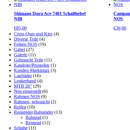
Shimano Dura Ace 7401 Schalthebel
Campag
NIB
NOS
€
85,00
€
39,00
Cross,Quer und Kies
(4)
Diverse Teile
(4)
Felgen NOS
(19)
Gabel
(27)
Galerie
(11)
Gebraucht Teile
(11)
Kataloge/Prospekte
(1)
Kunden Marktplatz
(3)
Laufräder
(16)
Lenkerband
(4)
MTB 26“
(29)
Neu eingestellt
(6)
Rahmen NOS
(9)
Rahmen, gebraucht
(2)
Reifen
(10)
Rennräder,Bahnräder
(13)
Bahnrad
(1)
Rennrad
(12)
Schuhe
(11)