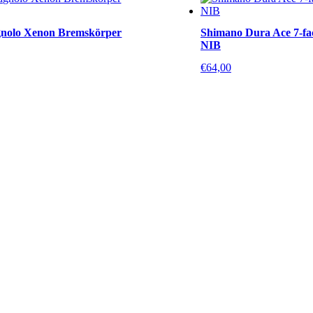
nolo Xenon Bremskörper
Shimano Dura Ace 7-fa
NIB
€
64,00