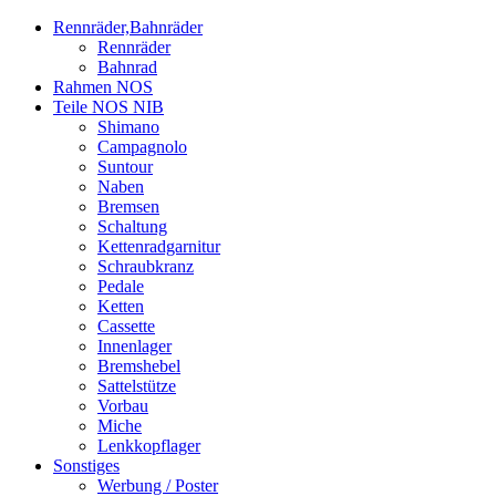
Rennräder,Bahnräder
Rennräder
Bahnrad
Rahmen NOS
Teile NOS NIB
Shimano
Campagnolo
Suntour
Naben
Bremsen
Schaltung
Kettenradgarnitur
Schraubkranz
Pedale
Ketten
Cassette
Innenlager
Bremshebel
Sattelstütze
Vorbau
Miche
Lenkkopflager
Sonstiges
Werbung / Poster