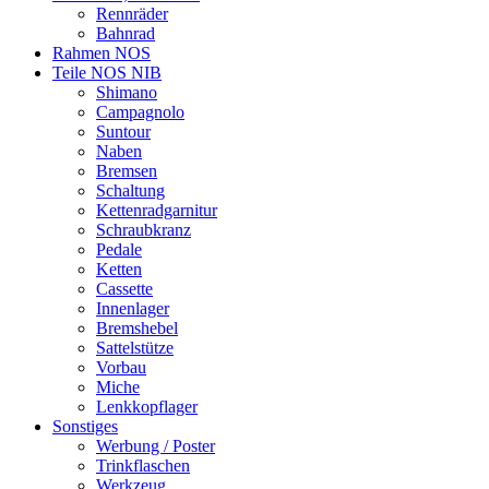
Rennräder
Bahnrad
Rahmen NOS
Teile NOS NIB
Shimano
Campagnolo
Suntour
Naben
Bremsen
Schaltung
Kettenradgarnitur
Schraubkranz
Pedale
Ketten
Cassette
Innenlager
Bremshebel
Sattelstütze
Vorbau
Miche
Lenkkopflager
Sonstiges
Werbung / Poster
Trinkflaschen
Werkzeug