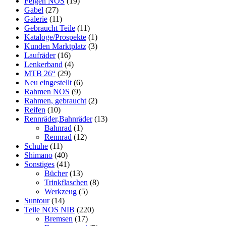
Felgen NOS
(19)
Gabel
(27)
Galerie
(11)
Gebraucht Teile
(11)
Kataloge/Prospekte
(1)
Kunden Marktplatz
(3)
Laufräder
(16)
Lenkerband
(4)
MTB 26“
(29)
Neu eingestellt
(6)
Rahmen NOS
(9)
Rahmen, gebraucht
(2)
Reifen
(10)
Rennräder,Bahnräder
(13)
Bahnrad
(1)
Rennrad
(12)
Schuhe
(11)
Shimano
(40)
Sonstiges
(41)
Bücher
(13)
Trinkflaschen
(8)
Werkzeug
(5)
Suntour
(14)
Teile NOS NIB
(220)
Bremsen
(17)