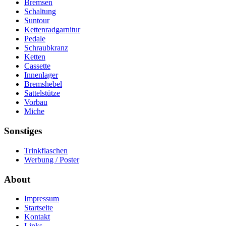
Bremsen
Schaltung
Suntour
Kettenradgarnitur
Pedale
Schraubkranz
Ketten
Cassette
Innenlager
Bremshebel
Sattelstütze
Vorbau
Miche
Sonstiges
Trinkflaschen
Werbung / Poster
About
Impressum
Startseite
Kontakt
Links