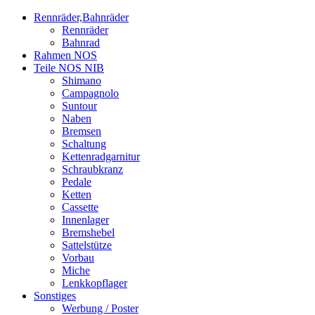
Rennräder,Bahnräder
Rennräder
Bahnrad
Rahmen NOS
Teile NOS NIB
Shimano
Campagnolo
Suntour
Naben
Bremsen
Schaltung
Kettenradgarnitur
Schraubkranz
Pedale
Ketten
Cassette
Innenlager
Bremshebel
Sattelstütze
Vorbau
Miche
Lenkkopflager
Sonstiges
Werbung / Poster