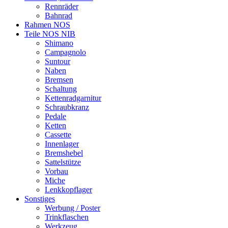
Rennräder
Bahnrad
Rahmen NOS
Teile NOS NIB
Shimano
Campagnolo
Suntour
Naben
Bremsen
Schaltung
Kettenradgarnitur
Schraubkranz
Pedale
Ketten
Cassette
Innenlager
Bremshebel
Sattelstütze
Vorbau
Miche
Lenkkopflager
Sonstiges
Werbung / Poster
Trinkflaschen
Werkzeug