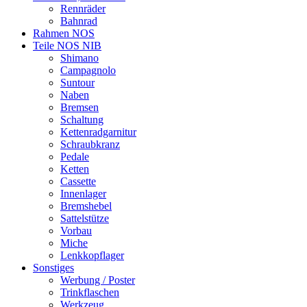
Rennräder
Bahnrad
Rahmen NOS
Teile NOS NIB
Shimano
Campagnolo
Suntour
Naben
Bremsen
Schaltung
Kettenradgarnitur
Schraubkranz
Pedale
Ketten
Cassette
Innenlager
Bremshebel
Sattelstütze
Vorbau
Miche
Lenkkopflager
Sonstiges
Werbung / Poster
Trinkflaschen
Werkzeug