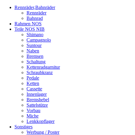
Rennräder,Bahnräder
Rennräder
Bahnrad
Rahmen NOS
Teile NOS NIB
Shimano
Campagnolo
Suntour
Naben
Bremsen
Schaltung
Kettenradgarnitur
Schraubkranz
Pedale
Ketten
Cassette
Innenlager
Bremshebel
Sattelstütze
Vorbau
Miche
Lenkkopflager
Sonstiges
Werbung / Poster