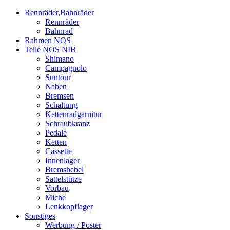
Rennräder,Bahnräder
Rennräder
Bahnrad
Rahmen NOS
Teile NOS NIB
Shimano
Campagnolo
Suntour
Naben
Bremsen
Schaltung
Kettenradgarnitur
Schraubkranz
Pedale
Ketten
Cassette
Innenlager
Bremshebel
Sattelstütze
Vorbau
Miche
Lenkkopflager
Sonstiges
Werbung / Poster