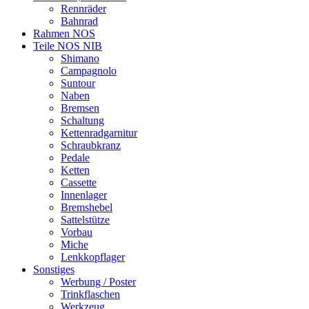
Rennräder
Bahnrad
Rahmen NOS
Teile NOS NIB
Shimano
Campagnolo
Suntour
Naben
Bremsen
Schaltung
Kettenradgarnitur
Schraubkranz
Pedale
Ketten
Cassette
Innenlager
Bremshebel
Sattelstütze
Vorbau
Miche
Lenkkopflager
Sonstiges
Werbung / Poster
Trinkflaschen
Werkzeug