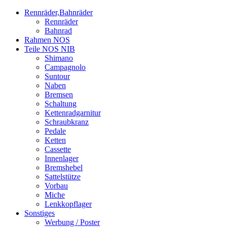
Rennräder,Bahnräder
Rennräder
Bahnrad
Rahmen NOS
Teile NOS NIB
Shimano
Campagnolo
Suntour
Naben
Bremsen
Schaltung
Kettenradgarnitur
Schraubkranz
Pedale
Ketten
Cassette
Innenlager
Bremshebel
Sattelstütze
Vorbau
Miche
Lenkkopflager
Sonstiges
Werbung / Poster