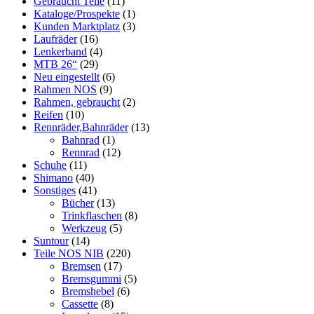
Gebraucht Teile
(11)
Kataloge/Prospekte
(1)
Kunden Marktplatz
(3)
Laufräder
(16)
Lenkerband
(4)
MTB 26“
(29)
Neu eingestellt
(6)
Rahmen NOS
(9)
Rahmen, gebraucht
(2)
Reifen
(10)
Rennräder,Bahnräder
(13)
Bahnrad
(1)
Rennrad
(12)
Schuhe
(11)
Shimano
(40)
Sonstiges
(41)
Bücher
(13)
Trinkflaschen
(8)
Werkzeug
(5)
Suntour
(14)
Teile NOS NIB
(220)
Bremsen
(17)
Bremsgummi
(5)
Bremshebel
(6)
Cassette
(8)