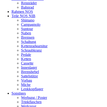
Rennräder
Bahnrad
Rahmen NOS
Teile NOS NIB
Shimano
Campagnolo
Suntour
Naben
Bremsen
Schaltung
Kettenradgarnitur
Schraubkranz
Pedale
Ketten
Cassette
Innenlager
Bremshebel
Sattelstütze
Vorbau
Miche
Lenkkopflager
Sonstiges
Werbung / Poster
Trinkflaschen
Werkzeug