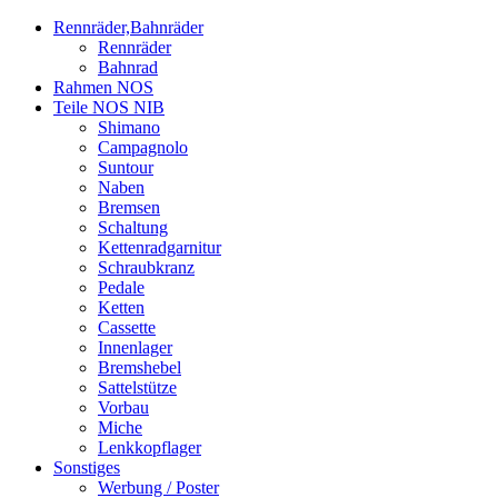
Rennräder,Bahnräder
Rennräder
Bahnrad
Rahmen NOS
Teile NOS NIB
Shimano
Campagnolo
Suntour
Naben
Bremsen
Schaltung
Kettenradgarnitur
Schraubkranz
Pedale
Ketten
Cassette
Innenlager
Bremshebel
Sattelstütze
Vorbau
Miche
Lenkkopflager
Sonstiges
Werbung / Poster