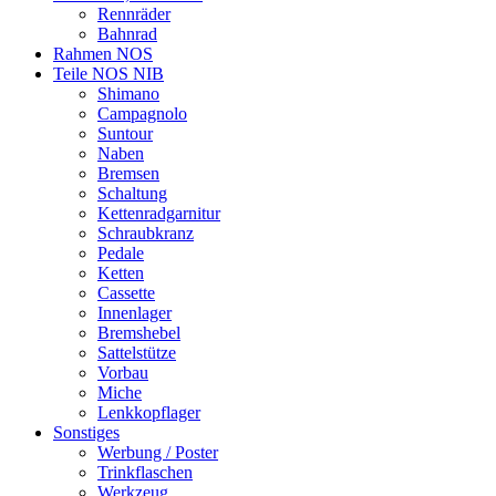
Rennräder
Bahnrad
Rahmen NOS
Teile NOS NIB
Shimano
Campagnolo
Suntour
Naben
Bremsen
Schaltung
Kettenradgarnitur
Schraubkranz
Pedale
Ketten
Cassette
Innenlager
Bremshebel
Sattelstütze
Vorbau
Miche
Lenkkopflager
Sonstiges
Werbung / Poster
Trinkflaschen
Werkzeug