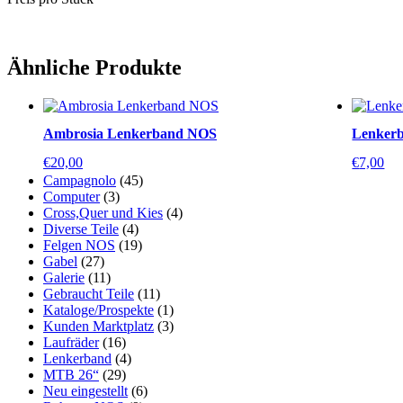
Ähnliche Produkte
Ambrosia Lenkerband NOS
Lenker
€
20,00
€
7,00
Campagnolo
(45)
Computer
(3)
Cross,Quer und Kies
(4)
Diverse Teile
(4)
Felgen NOS
(19)
Gabel
(27)
Galerie
(11)
Gebraucht Teile
(11)
Kataloge/Prospekte
(1)
Kunden Marktplatz
(3)
Laufräder
(16)
Lenkerband
(4)
MTB 26“
(29)
Neu eingestellt
(6)