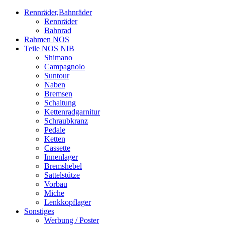
Rennräder,Bahnräder
Rennräder
Bahnrad
Rahmen NOS
Teile NOS NIB
Shimano
Campagnolo
Suntour
Naben
Bremsen
Schaltung
Kettenradgarnitur
Schraubkranz
Pedale
Ketten
Cassette
Innenlager
Bremshebel
Sattelstütze
Vorbau
Miche
Lenkkopflager
Sonstiges
Werbung / Poster