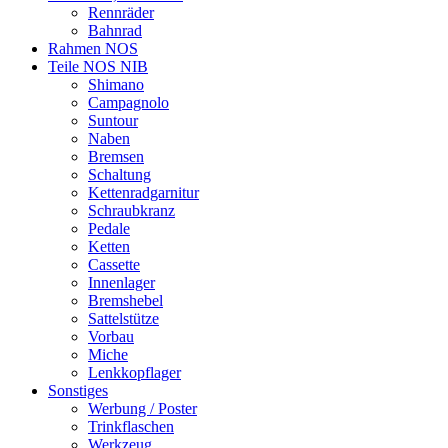
Rennräder
Bahnrad
Rahmen NOS
Teile NOS NIB
Shimano
Campagnolo
Suntour
Naben
Bremsen
Schaltung
Kettenradgarnitur
Schraubkranz
Pedale
Ketten
Cassette
Innenlager
Bremshebel
Sattelstütze
Vorbau
Miche
Lenkkopflager
Sonstiges
Werbung / Poster
Trinkflaschen
Werkzeug