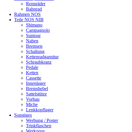
Rennräder
Bahnrad
Rahmen NOS
Teile NOS NIB
Shimano
Campagnolo
Suntour
Naben
Bremsen
Schaltung
Kettenradgarnitur
Schraubkranz
Pedale
Ketten
Cassette
Innenlager
Bremshebel
Sattelstütze
Vorbau
Miche
Lenkkopflager
Sonstiges
Werbung / Poster
Trinkflaschen
Werkzeug