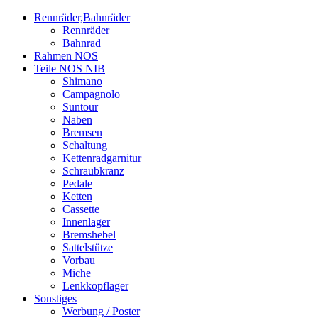
Rennräder,Bahnräder
Rennräder
Bahnrad
Rahmen NOS
Teile NOS NIB
Shimano
Campagnolo
Suntour
Naben
Bremsen
Schaltung
Kettenradgarnitur
Schraubkranz
Pedale
Ketten
Cassette
Innenlager
Bremshebel
Sattelstütze
Vorbau
Miche
Lenkkopflager
Sonstiges
Werbung / Poster