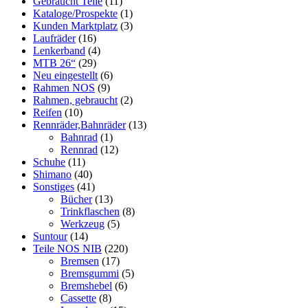
Gebraucht Teile
(11)
Kataloge/Prospekte
(1)
Kunden Marktplatz
(3)
Laufräder
(16)
Lenkerband
(4)
MTB 26“
(29)
Neu eingestellt
(6)
Rahmen NOS
(9)
Rahmen, gebraucht
(2)
Reifen
(10)
Rennräder,Bahnräder
(13)
Bahnrad
(1)
Rennrad
(12)
Schuhe
(11)
Shimano
(40)
Sonstiges
(41)
Bücher
(13)
Trinkflaschen
(8)
Werkzeug
(5)
Suntour
(14)
Teile NOS NIB
(220)
Bremsen
(17)
Bremsgummi
(5)
Bremshebel
(6)
Cassette
(8)