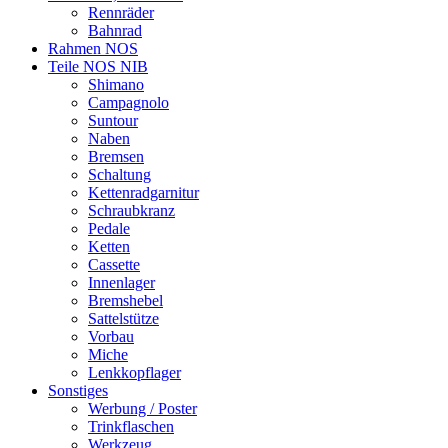
Rennräder
Bahnrad
Rahmen NOS
Teile NOS NIB
Shimano
Campagnolo
Suntour
Naben
Bremsen
Schaltung
Kettenradgarnitur
Schraubkranz
Pedale
Ketten
Cassette
Innenlager
Bremshebel
Sattelstütze
Vorbau
Miche
Lenkkopflager
Sonstiges
Werbung / Poster
Trinkflaschen
Werkzeug