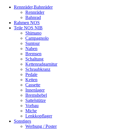
Rennräder,Bahnräder
Rennräder
Bahnrad
Rahmen NOS
Teile NOS NIB
Shimano
Campagnolo
Suntour
Naben
Bremsen
Schaltung
Kettenradgarnitur
Schraubkranz
Pedale
Ketten
Cassette
Innenlager
Bremshebel
Sattelstütze
Vorbau
Miche
Lenkkopflager
Sonstiges
Werbung / Poster