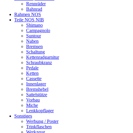
Rennräder
Bahnrad
Rahmen NOS
Teile NOS NIB
Shimano
Campagnolo
Suntour
Naben
Bremsen
Schaltung
Kettenradgarnitur
Schraubkranz
Pedale
Ketten
Cassette
Innenlager
Bremshebel
Sattelstütze
Vorbau
Miche
Lenkkopflager
Sonstiges
Werbung / Poster
Trinkflaschen
Werkzeug