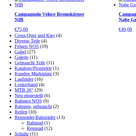
Campagnolo Veloce Bremskörper
Campagn
NIB
Nabe G
€
75,00
€
49,00
Cross,Quer und Kies
(4)
Diverse Teile
(4)
Felgen NOS
(19)
Gabel
(27)
Galerie
(11)
Gebraucht Teile
(11)
Kataloge/Prospekte
(1)
Kunden Marktplatz
(3)
Laufräder
(16)
Lenkerband
(4)
MTB 26“
(29)
Neu eingestellt
(6)
Rahmen NOS
(9)
Rahmen, gebraucht
(2)
Reifen
(10)
Rennräder,Bahnräder
(13)
Bahnrad
(1)
Rennrad
(12)
Schuhe
(11)