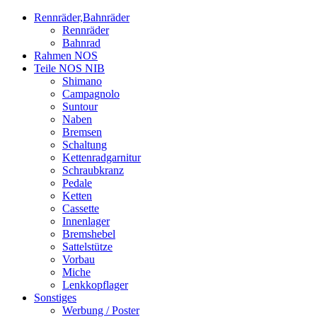
Rennräder,Bahnräder
Rennräder
Bahnrad
Rahmen NOS
Teile NOS NIB
Shimano
Campagnolo
Suntour
Naben
Bremsen
Schaltung
Kettenradgarnitur
Schraubkranz
Pedale
Ketten
Cassette
Innenlager
Bremshebel
Sattelstütze
Vorbau
Miche
Lenkkopflager
Sonstiges
Werbung / Poster