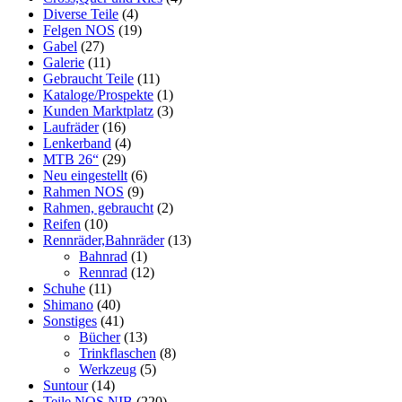
Diverse Teile
(4)
Felgen NOS
(19)
Gabel
(27)
Galerie
(11)
Gebraucht Teile
(11)
Kataloge/Prospekte
(1)
Kunden Marktplatz
(3)
Laufräder
(16)
Lenkerband
(4)
MTB 26“
(29)
Neu eingestellt
(6)
Rahmen NOS
(9)
Rahmen, gebraucht
(2)
Reifen
(10)
Rennräder,Bahnräder
(13)
Bahnrad
(1)
Rennrad
(12)
Schuhe
(11)
Shimano
(40)
Sonstiges
(41)
Bücher
(13)
Trinkflaschen
(8)
Werkzeug
(5)
Suntour
(14)
Teile NOS NIB
(220)