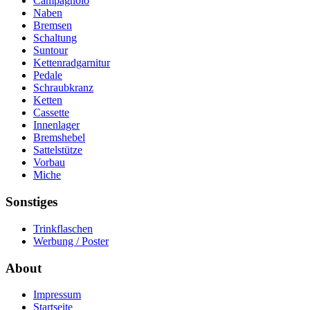
Campagnolo
Naben
Bremsen
Schaltung
Suntour
Kettenradgarnitur
Pedale
Schraubkranz
Ketten
Cassette
Innenlager
Bremshebel
Sattelstütze
Vorbau
Miche
Sonstiges
Trinkflaschen
Werbung / Poster
About
Impressum
Startseite