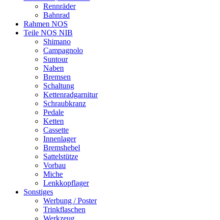
Rennräder
Bahnrad
Rahmen NOS
Teile NOS NIB
Shimano
Campagnolo
Suntour
Naben
Bremsen
Schaltung
Kettenradgarnitur
Schraubkranz
Pedale
Ketten
Cassette
Innenlager
Bremshebel
Sattelstütze
Vorbau
Miche
Lenkkopflager
Sonstiges
Werbung / Poster
Trinkflaschen
Werkzeug