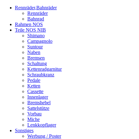
Rennräder,Bahnräder
Rennräder
Bahnrad
Rahmen NOS
Teile NOS NIB
Shimano
Campagnolo
Suntour
Naben
Bremsen
Schaltung
Kettenradgarnitur
Schraubkranz
Pedale
Ketten
Cassette
Innenlager
Bremshebel
Sattelstütze
Vorbau
Miche
Lenkkopflager
Sonstiges
Werbung / Poster