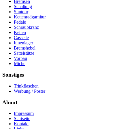
Bremsen
Schaltung
Suntour
Kettenradgarnitur
Pedale
Schraubkranz
Ketten
Cassette
Innenlager
Bremshebel
Sattelstütze
Vorbau
Miche
Sonstiges
Trinkflaschen
Werbung / Poster
About
Impressum
Startseite
Kontakt
Links