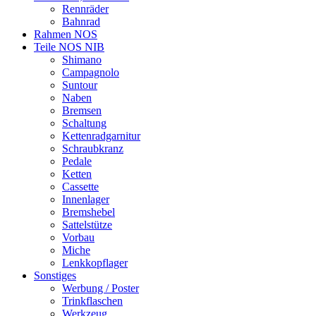
Rennräder
Bahnrad
Rahmen NOS
Teile NOS NIB
Shimano
Campagnolo
Suntour
Naben
Bremsen
Schaltung
Kettenradgarnitur
Schraubkranz
Pedale
Ketten
Cassette
Innenlager
Bremshebel
Sattelstütze
Vorbau
Miche
Lenkkopflager
Sonstiges
Werbung / Poster
Trinkflaschen
Werkzeug