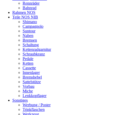
Rennräder
Bahnrad
Rahmen NOS
Teile NOS NIB
Shimano
Campagnolo
Suntour
Naben
Bremsen
Schaltung
Kettenradgarnitur
Schraubkranz
Pedale
Ketten
Cassette
Innenlager
Bremshebel
Sattelstütze
Vorbau
Miche
Lenkkopflager
Sonstiges
Werbung / Poster
Trinkflaschen
Werkzeug