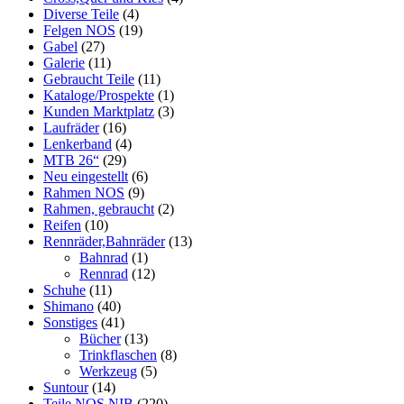
Diverse Teile
(4)
Felgen NOS
(19)
Gabel
(27)
Galerie
(11)
Gebraucht Teile
(11)
Kataloge/Prospekte
(1)
Kunden Marktplatz
(3)
Laufräder
(16)
Lenkerband
(4)
MTB 26“
(29)
Neu eingestellt
(6)
Rahmen NOS
(9)
Rahmen, gebraucht
(2)
Reifen
(10)
Rennräder,Bahnräder
(13)
Bahnrad
(1)
Rennrad
(12)
Schuhe
(11)
Shimano
(40)
Sonstiges
(41)
Bücher
(13)
Trinkflaschen
(8)
Werkzeug
(5)
Suntour
(14)
Teile NOS NIB
(220)