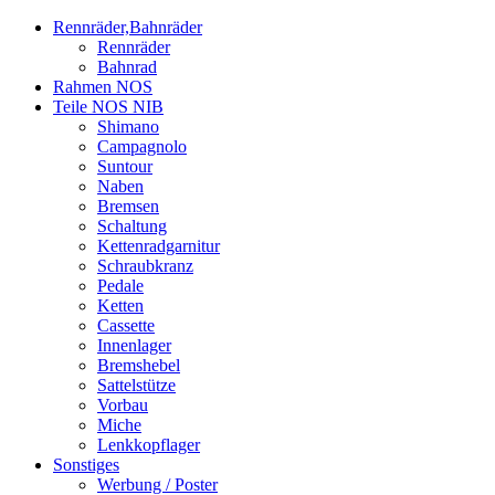
Rennräder,Bahnräder
Rennräder
Bahnrad
Rahmen NOS
Teile NOS NIB
Shimano
Campagnolo
Suntour
Naben
Bremsen
Schaltung
Kettenradgarnitur
Schraubkranz
Pedale
Ketten
Cassette
Innenlager
Bremshebel
Sattelstütze
Vorbau
Miche
Lenkkopflager
Sonstiges
Werbung / Poster